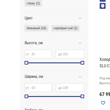
сбоку (
1
)
Цвет
бежевый (
16
)
серебристый (
1
)
Высота, см
от
до
Холод
SLU 
Ширина, см
Под за
Высота,
от
до
67 9