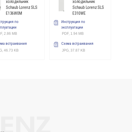
холодильник
холодильник
Schaub Lorenz SLS
Schaub Lorenz SLS
E136W0M
E310WE
струкция по
Инструкция по
сплуатации
эксплуатации
F, 2.86 MB
PDF, 1.94 MB
ема встраивания
Схема встраивания
G, 46.73 KB
JPG, 37.87 KB