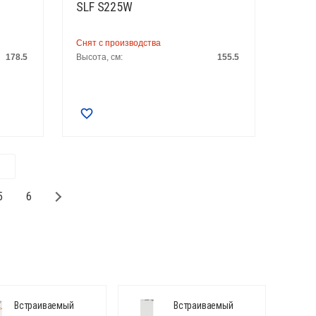
SLF S225W
Снят с производства
178.5
Высота, см:
155.5
5
6
Встраиваемый
Встраиваемый