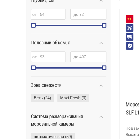
Глубина, см
от
до
Полезный объем, л
от
до
Зона свежести
Есть (
24
)
Maxi Fresh (
3
)
Мороз
SLF L
Система размораживания
морозильной камеры
Под за
Высота,
автоматическая (
59
)