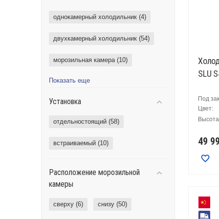
однокамерный холодильник (
4
)
двухкамерный холодильник (
54
)
Холод
морозильная камера (
10
)
SLU 
Показать еще
Под за
Установка
Цвет:
Высота,
отдельностоящий (
58
)
49 9
встраиваемый (
10
)
Расположение морозильной
камеры
сверху (
6
)
снизу (
50
)