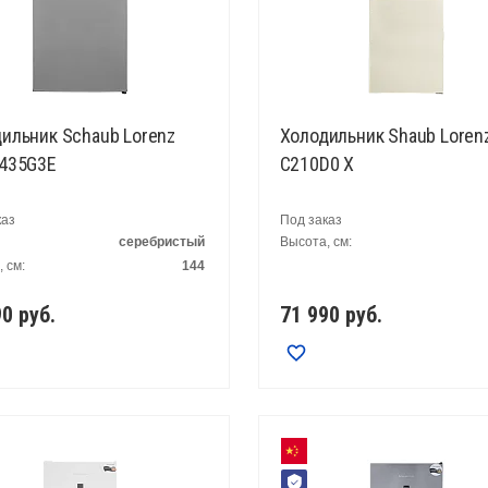
ильник Schaub Lorenz
Холодильник Shaub Loren
S435G3E
C210D0 X
каз
Под заказ
серебристый
Высота, см:
 см:
144
90
руб.
71 990
руб.