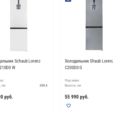
ильник Schaub Lorenz
Холодильник Shaub Loren
C210D0 W
C200D0 G
каз
Под заказ
 см:
200.4
Высота, см:
90
руб.
55 990
руб.