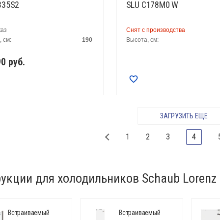
335S2
SLU C178M0 W
каз
Снят с производства
 см:
190
Высота, см:
90
руб.
ЗАГРУЗИТЬ ЕЩЕ
1
2
3
4
укции для холодильников Schaub Lorenz
Встраиваемый
Встраиваемый