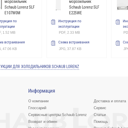
морозильник
морозильник
Schaub Lorenz SLF
Schaub Lorenz SLF
E107W0M
E225WE
трукция по
Инструкция по
Ин
плуатации
эксплуатации
эк
, 1.52 MB
PDF, 2.33 MB
PD
ма встраивания
Схема встраивания
Сх
, 47.06 KB
JPG, 37.87 KB
JP
РУКЦИИ ДЛЯ
ХОЛОДИЛЬНИКОВ SCHAUB LORENZ
Информация
О компании
Доставка и оплата
Глоссарий
Сервис
Сервисные центры Schaub Lorenz
Статьи
Возврат и обмен
Помощь