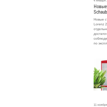
4 января
Новые
Schaub
Новые с
Lorenz 
отдельн
достато
соблюде
по эксп
11 ноябр