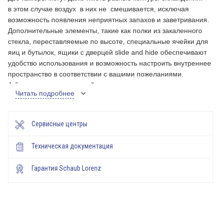
в этом случае воздух в них не смешивается, исключая
возможность появления неприятных запахов и заветривания.
Дополнительные элементы, такие как полки из закаленного
стекла, переставляемые по высоте, специальные ячейки для
яиц и бутылок, ящики с дверцей slide and hide обеспечивают
удобство использования и возможность настроить внутреннее
пространство в соответствии с вашими пожеланиями.
А благодаря долгосрочной гарантии на компрессор
Читать подробнее
от компании Нефф вы можете быть уверены в том, что
техника прослужит вам долгие годы.
Сервисные центры
Техническая документация
Гарантия Schaub Lorenz