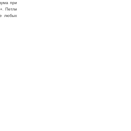
шума при
+. Петли
не любых