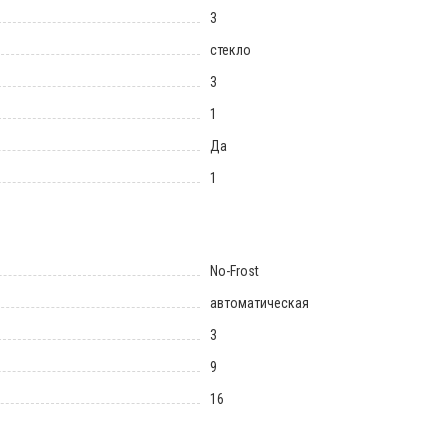
3
стекло
3
1
Да
1
No-Frost
автоматическая
3
9
16