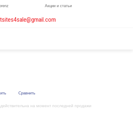
orenz
Акции и статьи
tsites4sale@gmail.com
ить
Сравнить
 действительна на момент последней продажи