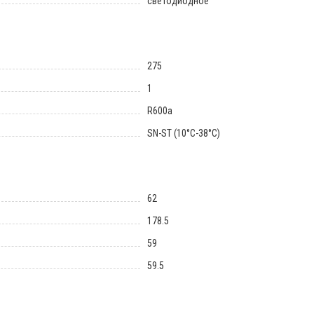
светодиодное
275
1
R600a
SN-ST (10°C-38°C)
62
178.5
59
59.5