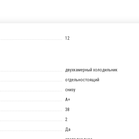
12
двухкамерный холодильник
отдельностоящий
снизу
A+
38
2
Да