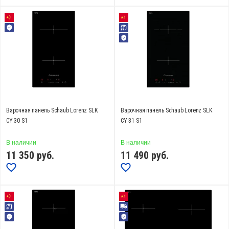
от
до
Высота, см
от
до
Варочная панель Schaub Lorenz SLK
Варочная панель Schaub Lorenz SLK
СY 30 S1
CY 31 S1
Ширина, см
В наличии
В наличии
от
до
11 350
руб.
11 490
руб.
Глубина, см
от
до