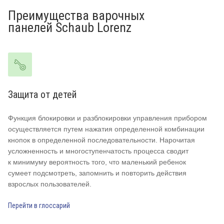
Преимущества варочных
панелей Schaub Lorenz
Защита от детей
W
Функция блокировки и разблокировки управления прибором
Wo
осуществляется путем нажатия определенной комбинации
т.
кнопок в определенной последовательности. Нарочитая
дл
усложненность и многоступенчатость процесса сводит
аз
к минимуму вероятность того, что маленький ребенок
в 
сумеет подсмотреть, запомнить и повторить действия
пр
взрослых пользователей.
Пе
Перейти в глоссарий