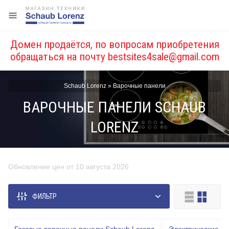
Домен продаётся, по вопросам приобретения
обращаться на почту
bestsites4sale@gmail.com
Schaub Lorenz
»
Варочные панели
ВАРОЧНЫЕ ПАНЕЛИ SCHAUB
LORENZ
Обновление цен от 10 августа 2026
Цена, руб.
ФИЛЬТР
от
до