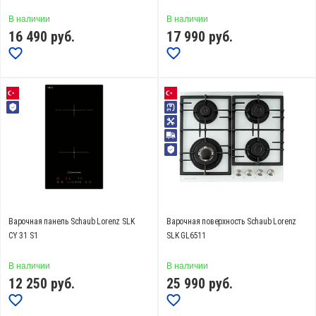
Материал
В наличии
В наличии
16 490
стеклокерамика Eurokera (
руб.
3
)
17 990
руб.
стеклокерамика (
23
)
стеклокерамика Schott Ceran (
16
)
Показать еще
Переключатели
поворотные (
109
)
сенсорные (
40
)
Варочная панель Schaub Lorenz SLK
Варочная поверхность Schaub Lorenz
Таймер
СY 31 S1
SLK GL6511
Есть (
28
)
В наличии
В наличии
12 250
руб.
25 990
руб.
Количество конфорок