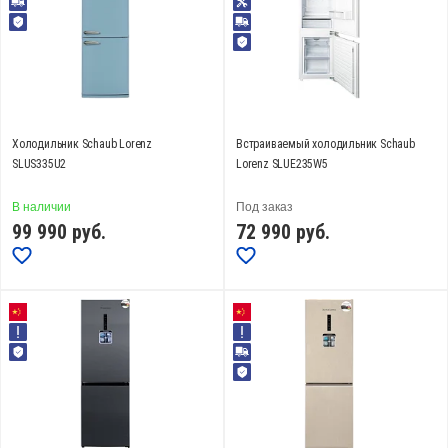
Есть (
24
)
Maxi Fresh (
3
)
Система размораживания морозильной камеры
автоматическая (
59
)
вручную (
6
)
Холодильник Schaub Lorenz
Встраиваемый холодильник Schaub
SLUS335U2
Lorenz SLUE235W5
СБРОСИТЬ
В наличии
Под заказ
99 990
руб.
72 990
руб.