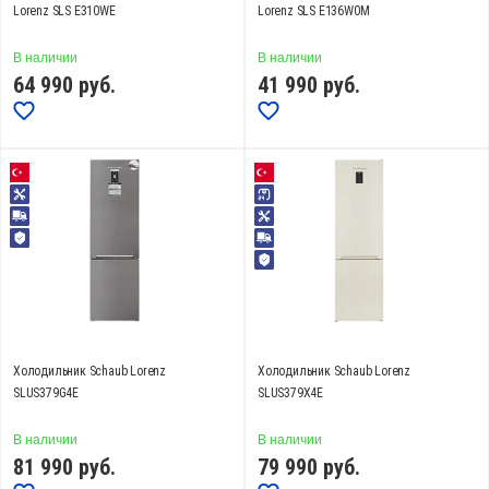
Lorenz SLS E310WE
Lorenz SLS E136W0M
Установка
В наличии
В наличии
отдельностоящий (
58
)
встраиваемый (
10
)
64 990
руб.
41 990
руб.
Расположение морозильной камеры
сверху (
6
)
снизу (
50
)
сбоку (
1
)
Цвет
бежевый (
16
)
серебристый (
1
)
Высота, см
Холодильник Schaub Lorenz
Холодильник Schaub Lorenz
SLUS379G4E
SLUS379X4E
от
до
В наличии
В наличии
81 990
руб.
79 990
руб.