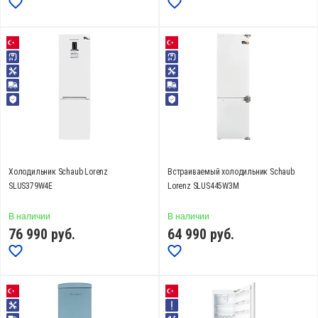
Ширина, см
от
до
Глубина, см
от
до
Холодильник Schaub Lorenz
Встраиваемый холодильник Schaub
SLUS379W4E
Lorenz SLUS445W3M
Полезный объем, л
В наличии
В наличии
76 990
руб.
64 990
руб.
от
до
Зона свежести