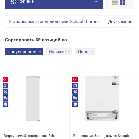
ФИЛЬТР
от
до
Встраиваемые холодильники Schaub Lorenz
Двухкамерные 
Сортировать
Доставим завтра
69 позиций
по:
Подборки
Популярности
Новизне
Цене
Новинки
Лучшие
Акции
Тип
однокамерный холодильник (
4
)
двухкамерный холодильник (
54
)
морозильная камера (
10
)
Показать еще
Встраиваемый холодильник Schaub
Встраиваемый холодильник Schaub