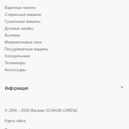
приобрести по доступной цене, не тратя лишних усилий
Варочные панели
на поиск по всему интернету.
Стиральные машины
Сушильные машины
Духовые шкафы
Вытяжки
Микроволновые печи
Посудомоечные машины
Холодильники
Телевизоры
Аксессуары
Информация
О компании
Доставка и оплата
© 2004 – 2026 Магазин SCHAUB LORENZ.
Глоссарий
Карта сайта
Сервис
Сервисные центры Schaub Lorenz