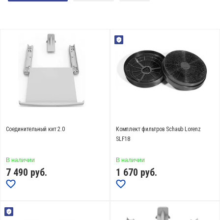
Подборки
Новинки
Лучшие
Акции
Тип
угольные фильтры (
9
)
телескопические направляющие (
1
)
средство по уходу / бытовая химия (
21
)
Соединительный кит 2.0
Комплект фильтров Schaub Lorenz
SLF18
Показать еще
Назначение
В наличии
В наличии
7 490
руб.
1 670
руб.
для вытяжек (
9
)
для духовых шкафов (
5
)
для варочных панелей (
5
)