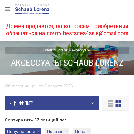
Домен продаётся, по вопросам приобретения
обращаться на почту
bestsites4sale@gmail.com
Schaub Lorenz
»
Аксессуары
АКСЕССУАРЫ SCHAUB LORENZ
Обновление цен от 8 августа 2026
Цена, руб.
ФИЛЬТР
от
до
Сортировать
37 позиций
по:
Популярности
Новизне
Цене