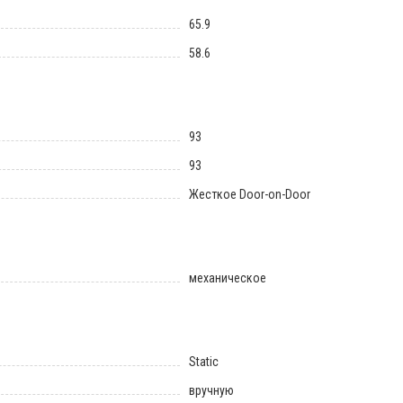
65.9
58.6
93
93
Жесткое Door-on-Door
механическое
Static
вручную