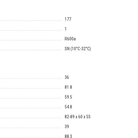
177
1
R600a
SN (10°C-32°C)
36
81.8
59.5
54.8
82-89 х 60 х 55
39
88.3