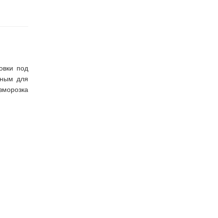
овки под
ьным для
морозка