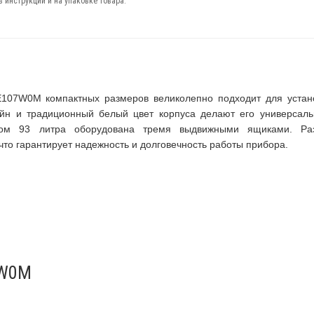
 инструкции и на упаковке товара.
07W0M компактных размеров великолепно подходит для устан
зайн и традиционный белый цвет корпуса делают его универсал
мом 93 литра оборудована тремя выдвижными ящиками. Раз
то гарантирует надежность и долговечность работы прибора.
7W0M