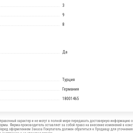
3
9
8
Да
Турция
Германия
18001465
правочный характер и не могут в полной мере передавать достоверную информацию о 
формы. Фирма-производитель оставляет за собой право на внесение изменений в конс
Перед оформлением Заказа Покупатель должен обратиться к Продавцу для уточнения