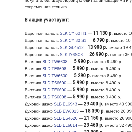
покупателей. Шауб Лоренц следит за инновациями и у
современная техника.
В акции участвуют:
11 130 р.
Варочная панель
SLK CY 60 H1
—
вместо 1
6 790 р.
Варочная панель
SLK CY 30 S1
—
вместо 10 
13 990 р.
Варочная панель
SLK GL4512
-
вместо 19 4
26 990 р.
Варочная панель
SLK IY6SC3
—
вместо 36 
5 990 р.
Вытяжка
SLD TW6608
—
вместо 9 490 р.
5 990 р.
Вытяжка
SLD TE6608
—
вместо 9 490 р.
5 290 р.
Вытяжка
SLD TW6600
—
вместо 8 490 р.
5 990 р.
Вытяжка
SLD TS6600
—
вместо 8 490 р.
5 990 р.
Вытяжка
SLD TE6600
—
вместо 8 490 р.
5 990 р.
Вытяжка
SLD TS6608
—
вместо 9 490 р.
29 400 р.
Духовой шкаф
SLB EL6943
—
вместо 43 990
18 390 р.
Духовой шкаф
SLB EW6313
—
вместо 26 99
21 150 р.
Духовой шкаф
SLB ES4620
—
вместо 26 990
23 460 р.
Духовой шкаф
SLB EL6814
—
вместо 32 490
22 990 р.