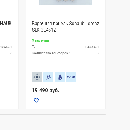
CHAUB
Варочная панель Schaub Lorenz
Духо
SLK GL4512
SLB 
В наличии
В нал
ческая
Тип:
газовая
Конвек
2
Количество конфорок :
3
Тип оч
19 490
руб.
44 9
Сравнить