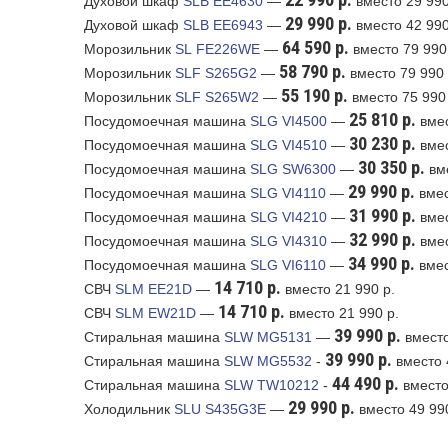
Духовой шкаф
SLB EE4630
—
вместо 29 990
29 990 р.
Духовой шкаф
SLB EE6943
—
вместо 42 990
64 590 р.
Морозильник
SL FE226WE
—
вместо 79 990
58 790 р.
Морозильник
SLF S265G2
—
вместо 79 990 
55 190 р.
Морозильник
SLF S265W2
—
вместо 75 990
25 810 р.
Посудомоечная машина
SLG VI4500
—
вмес
30 230 р.
Посудомоечная машина
SLG VI4510
—
вмес
30 350 р.
Посудомоечная машина
SLG SW6300
—
вм
29 990 р.
Посудомоечная машина
SLG VI4110
—
вмес
31 990 р.
Посудомоечная машина
SLG VI4210
—
вмес
32 990 р.
Посудомоечная машина
SLG VI4310
—
вмес
34 990 р.
Посудомоечная машина
SLG VI6110
—
вмес
14 710 р.
СВЧ
SLM EE21D
—
вместо 21 990 р.
14 710 р.
СВЧ
SLM EW21D
—
вместо 21 990 р.
39 990 р.
Стиральная машина
SLW MG5131
—
вместо
39 990 р.
Стиральная машина
SLW MG5532
-
вместо 
44 490 р.
Стиральная машина
SLW TW10212
-
вместо
29 990 р.
Холодильник
SLU S435G3E
—
вместо 49 99