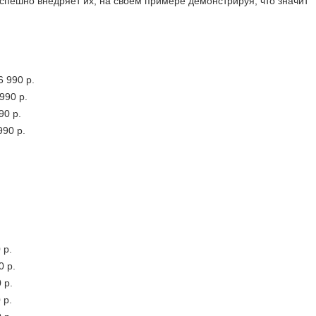
спешно внедряет их, на своём примере демонстрируя, что значит
6 990 р.
990 р.
90 р.
990 р.
 р.
0 р.
 р.
 р.