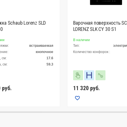
ка Schaub Lorenz SLD
Варочная поверхность S
00
LORENZ SLK CY 30 S1
чии
В наличии
тяжки:
встраиваемая
Тип:
электри
ение:
кнопочное
Количество конфорок :
 см:
17.6
, см:
59.3
0
руб.
11 320
руб.
Сравнить
Сравнить