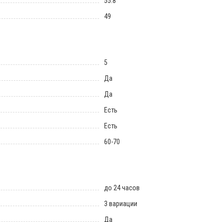
55.8
49
5
Да
Да
Есть
Есть
60-70
до 24 часов
3 вариации
Да