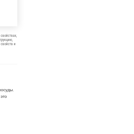
свойствах,
трукцию,
 свойств и
посуды.
 это