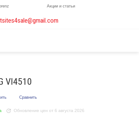
orenz
Акции и статьи
tsites4sale@gmail.com
 VI4510
ить
Сравнить
а
Обновление цен от 6 августа 2026