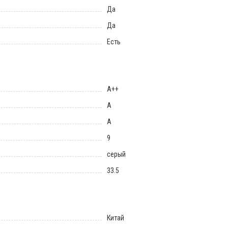
Да
Да
Есть
A++
A
A
9
серый
33.5
Китай