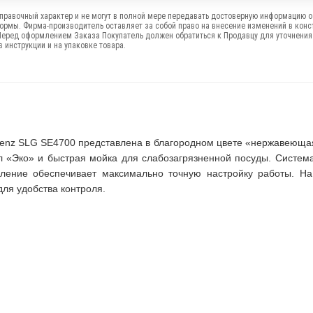
правочный характер и не могут в полной мере передавать достоверную информацию о 
формы. Фирма-производитель оставляет за собой право на внесение изменений в конс
Перед оформлением Заказа Покупатель должен обратиться к Продавцу для уточнения
 инструкции и на упаковке товара.
nz SLG SE4700 представлена в благородном цвете «нержавеющая
л «Эко» и быстрая мойка для слабозагрязненной посуды. Систем
вление обеспечивает максимально точную настройку работы. На
ля удобства контроля.