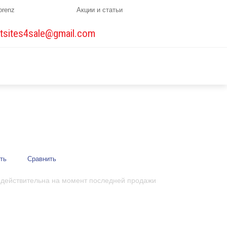
orenz
Акции и статьи
tsites4sale@gmail.com
ть
Сравнить
 действительна на момент последней продажи