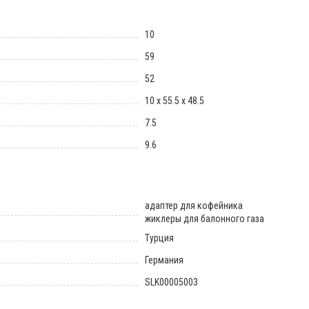
10
59
52
10 х 55.5 х 48.5
7.5
9.6
адаптер для кофейника
жиклеры для балонного газа
Турция
Германия
SLK00005003