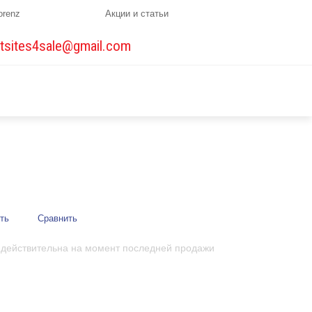
orenz
Акции и статьи
tsites4sale@gmail.com
ть
Сравнить
 действительна на момент последней продажи