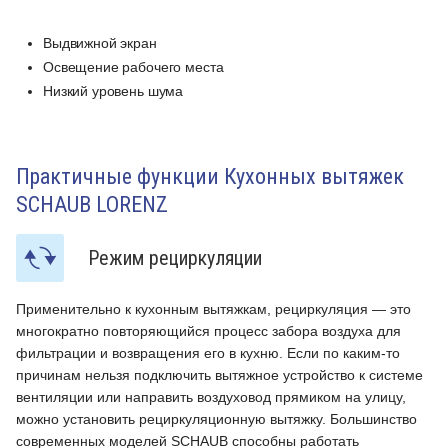
Выдвижной экран
Освещение рабочего места
Низкий уровень шума
Практичные функции Кухонных вытяжек
SCHAUB LORENZ
Режим рециркуляции
Применительно к кухонным вытяжкам, рециркуляция — это
П
многократно повторяющийся процесс забора воздуха для
м
фильтрации и возвращения его в кухню. Если по каким-то
ф
е
причинам нельзя подключить вытяжное устройство к системе
п
вентиляции или направить воздуховод прямиком на улицу,
в
можно установить рециркуляционную вытяжку. Большинство
м
современных моделей SCHAUB способны работать
с