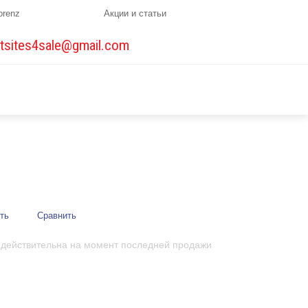
orenz
Акции и статьи
tsites4sale@gmail.com
ть
Сравнить
 действительна на момент последней продажи