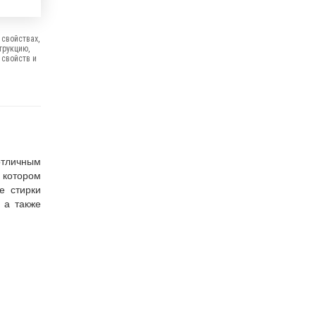
свойствах,
трукцию,
 свойств и
отличным
 котором
е стирки
 а также