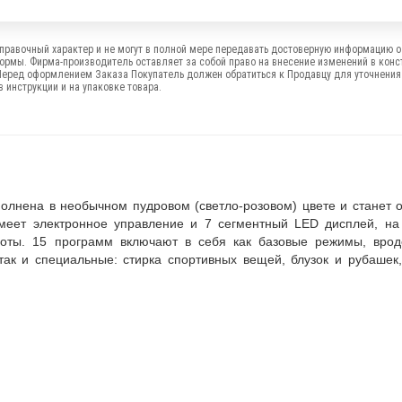
правочный характер и не могут в полной мере передавать достоверную информацию о 
формы. Фирма-производитель оставляет за собой право на внесение изменений в конс
Перед оформлением Заказа Покупатель должен обратиться к Продавцу для уточнения
 инструкции и на упаковке товара.
лнена в необычном пудровом (светло-розовом) цвете и станет 
меет электронное управление и 7 сегментный LED дисплей, на
боты. 15 программ включают в себя как базовые режимы, врод
так и специальные: стирка спортивных вещей, блузок и рубашек,