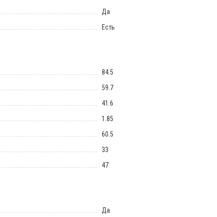
Да
Есть
84.5
59.7
41.6
1.85
60.5
33
47
Да