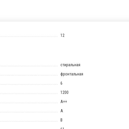
12
стиральная
фронтальная
6
1200
A++
A
B