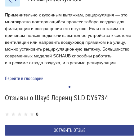
Применительно к кухонным вытяжкам, рециркуляция — это
П
многократно повторяющийся процесс забора воздуха для
м
фильтрации и возвращения его в кухню. Если по каким-то
ф
е
причинам нельзя подключить вытяжное устройство к системе
п
вентиляции или направить воздуховод прямиком на улицу,
в
можно установить рециркуляционную вытяжку. Большинство
м
современных моделей SCHAUB способны работать
с
и в режиме отвода воздуха, и в режиме рециркуляции.
и
Перейти в глоссарий
П
Отзывы о Шауб Лоренц SLD DY6734
0
ОСТАВИТЬ ОТЗЫВ