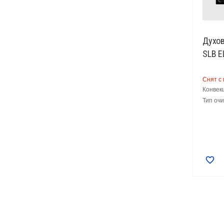
Духов
SLB E
Снят с
Конвек
Тип очи