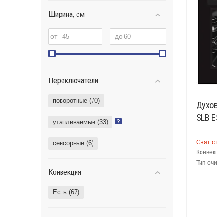
Ширина, см
от
до
Переключатели
поворотные (
70
)
Духов
SLB E
утапливаемые (
33
)
Снят с
сенсорные (
6
)
Конвек
Тип очи
Конвекция
Есть (
67
)