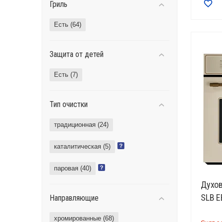
Гриль
Есть (
64
)
Защита от детей
Есть (
7
)
Тип очистки
традиционная (
24
)
каталитическая (
5
)
паровая (
40
)
Духов
SLB E
Направляющие
хромированные (
68
)