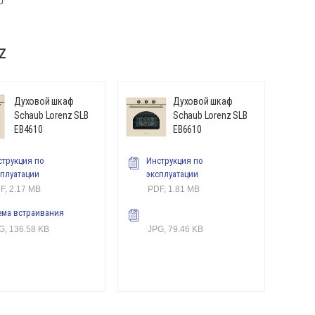
z
Духовой шкаф
Духовой шкаф
Schaub Lorenz SLB
Schaub Lorenz SLB
EB4610
EB6610
струкция по
Инструкция по
сплуатации
эксплуатации
F, 2.17 MB
PDF, 1.81 MB
ема встраивания
G, 136.58 KB
JPG, 79.46 KB