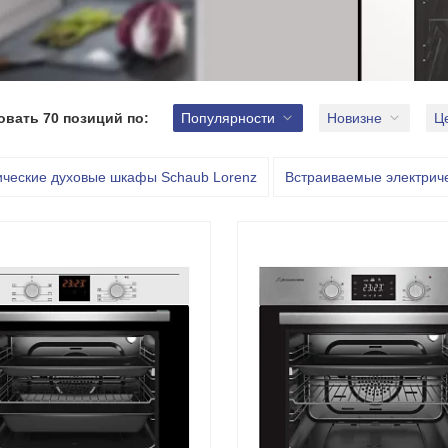
овать
70 позиций
по:
Популярности
Новизне
Ц
ические духовые шкафы Schaub Lorenz
Встраиваемые электриче