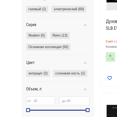
газовый (
1
)
электрический (
69
)
Духов
Серия
SLB 
Modern (
5
)
Retro (
13
)
Снят с
Основная коллекция (
50
)
Конвек
Цвет
антрацит (
2
)
слоновая кость (
1
)
Объем, л
от
до