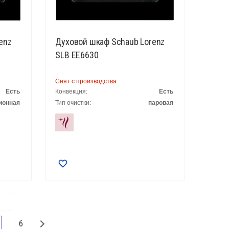
enz
Духовой шкаф Schaub Lorenz
SLB EE6630
Снят с производства
Есть
Конвекция:
Есть
ионная
Тип очистки:
паровая
6