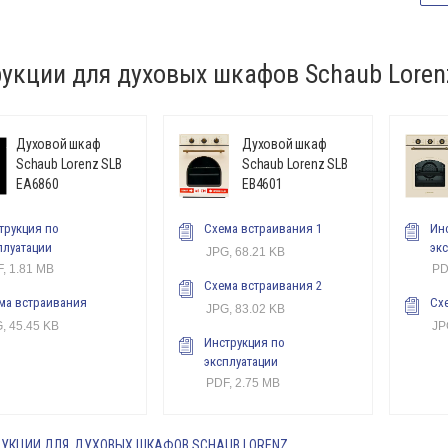
укции для духовых шкафов Schaub Loren
Духовой шкаф
Духовой шкаф
Schaub Lorenz SLB
Schaub Lorenz SLB
EA6860
EB4601
трукция по
Схема встраивания 1
Ин
плуатации
эк
JPG, 68.21 KB
, 1.81 MB
PD
Схема встраивания 2
ма встраивания
Сх
JPG, 83.02 KB
, 45.45 KB
JP
Инструкция по
эксплуатации
PDF, 2.75 MB
РУКЦИИ ДЛЯ
ДУХОВЫХ ШКАФОВ SCHAUB LORENZ