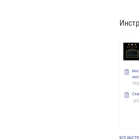
Инстр
Инс
экс
PDF
Схе
JPG
ВСЕ ИНСТ