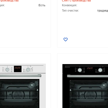
 производства
Снят с производства
ция:
Есть
Конвекция:
Тип очистки:
традиц