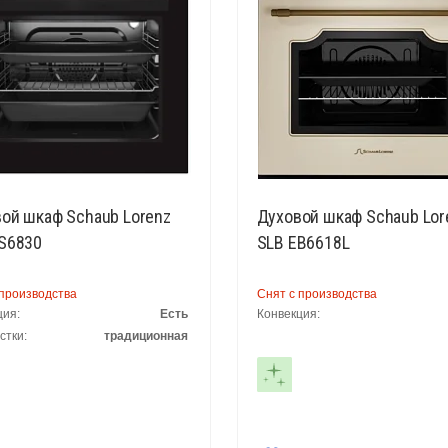
ой шкаф Schaub Lorenz
Духовой шкаф Schaub Lor
S6830
SLB EB6618L
 производства
Снят с производства
ция:
Есть
Конвекция:
стки:
традиционная