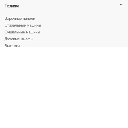
Техника
Варочные панели
Стиральные машины
Сушильные машины
Духовые шкафы
Вытяжки
Микроволновые печи
Посудомоечные машины
Холодильники
Телевизоры
Аксессуары
Информация
О компании
Доставка и оплата
© 2004 – 2026 Магазин SCHAUB LORENZ.
Глоссарий