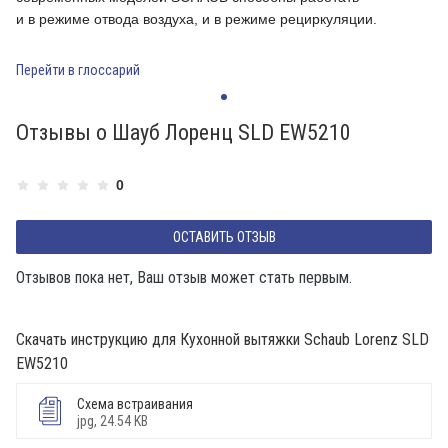
и в режиме отвода воздуха, и в режиме рециркуляции.
и
Перейти в глоссарий
П
Отзывы о Шауб Лоренц SLD EW5210
0
ОСТАВИТЬ ОТЗЫВ
Отзывов пока нет, Ваш отзыв может стать первым.
Скачать инструкцию для Кухонной вытяжки Schaub Lorenz SLD
EW5210
Схема встраивания
jpg, 24.54 KB