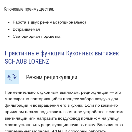
Ключевые преимущества:
Работа в двух режимах (опционально)
Встраиваемая
Светодиодная подсветка
Практичные функции Кухонных вытяжек
SCHAUB LORENZ
Режим рециркуляции
Применительно к кухонным вытяжкам, рециркуляция — это
П
многократно повторяющийся процесс забора воздуха для
м
фильтрации и возвращения его в кухню. Если по каким-то
ф
е
причинам нельзя подключить вытяжное устройство к системе
п
вентиляции или направить воздуховод прямиком на улицу,
в
можно установить рециркуляционную вытяжку. Большинство
м
современных моделей SCHAUB способны работать
с