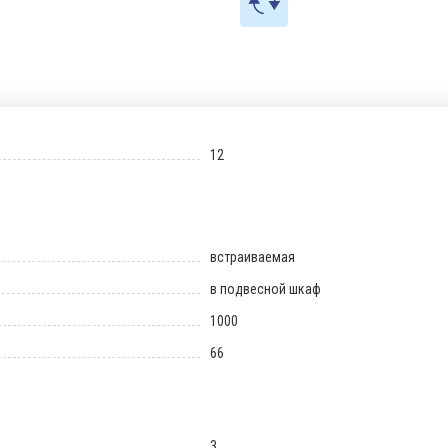
12
встраиваемая
в подвесной шкаф
1000
66
3