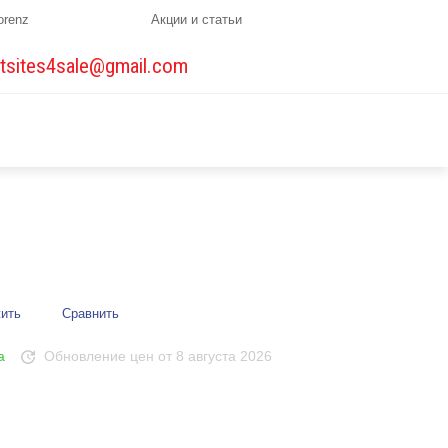
orenz
Акции и статьи
tsites4sale@gmail.com
ить
Сравнить
а
Обновление цен от 8 августа 2026