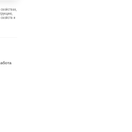
свойствах,
трукцию,
 свойств и
работа