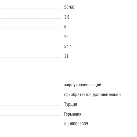
50/60
3.8
6
20
54.4
31
жироулавливающий
приобретается дополнительно
Турция
Германия
SLD00003039