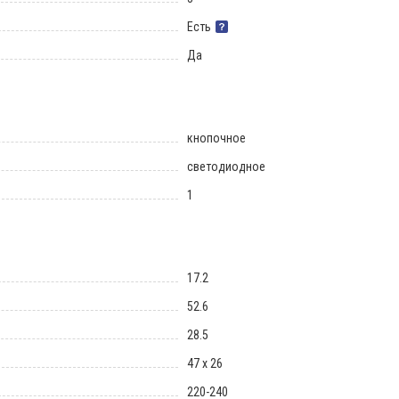
Есть
Да
кнопочное
светодиодное
1
17.2
52.6
28.5
47 x 26
220-240