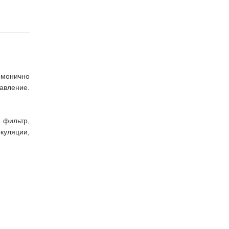
рмонично
авление.
фильтр,
куляции,