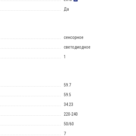
Да
сенсорное
светодиодное
1
59.7
59.5
34.23
220-240
50/60
7