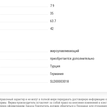
7.9
35
63.7
42
жироулавливающий
приобретается дополнительно
Турция
Германия
SLD00003018
правочный характер и не могут в полной мере передавать достоверную информацию о 
формы. Фирма-производитель оставляет за собой право на внесение изменений в конс
Перед оформлением Заказа Покупатель должен обратиться к Продавцу для уточнения