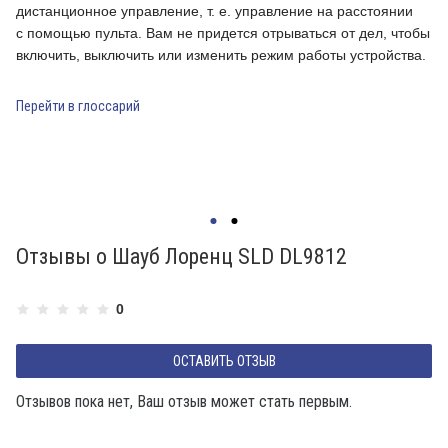
дистанционное управление, т. е. управление на расстоянии
м
с помощью пульта. Вам не придется отрываться от дел, чтобы
ф
е
включить, выключить или изменить режим работы устройства.
п
в
м
Перейти в глоссарий
с
и
П
Отзывы о Шауб Лоренц SLD DL9812
0
ОСТАВИТЬ ОТЗЫВ
Отзывов пока нет, Ваш отзыв может стать первым.