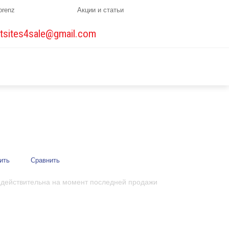
orenz
Акции и статьи
tsites4sale@gmail.com
ить
Сравнить
 действительна на момент последней продажи