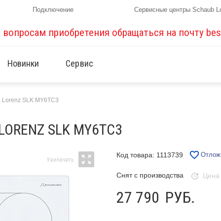
Подключение
Сервисные центры Schaub L
о вопросам приобретения обращаться на почту
bes
Новинки
Сервис
b Lorenz SLK MY6TC3
LORENZ SLK MY6TC3
Код товара: 1113739
Отлож
Снят с производства
Цена
27 790
РУБ.