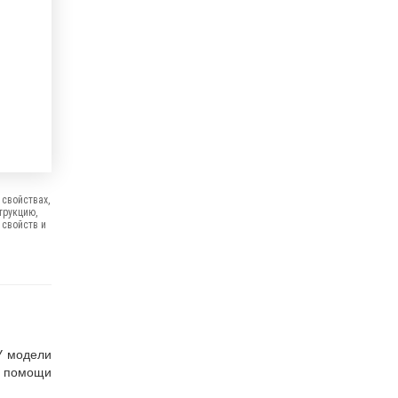
свойствах,
трукцию,
 свойств и
У модели
и помощи