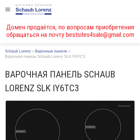
Домен продаётся, по вопросам приобретения
обращаться на почту
bestsites4sale@gmail.com
Schaub Lorenz
»
Варочные панели
»
Варочная панель Schaub Lorenz SLK IY6TC3
ВАРОЧНАЯ ПАНЕЛЬ SCHAUB
LORENZ SLK IY6TC3