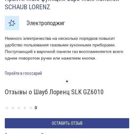
SCHAUB LORENZ
Электроподжиг
Немного электричества на несколько порядков повысит
Н
удобство пользования газовыми кухонными приборами.
у
Поступающий к варочной панели газ воспламеняется всего
П
одним поворотом ручки или нажатием кнопки.
о
Перейти в глоссарий
П
Отзывы о Шауб Лоренц SLK GZ6010
0
ОСТАВИТЬ ОТЗЫВ