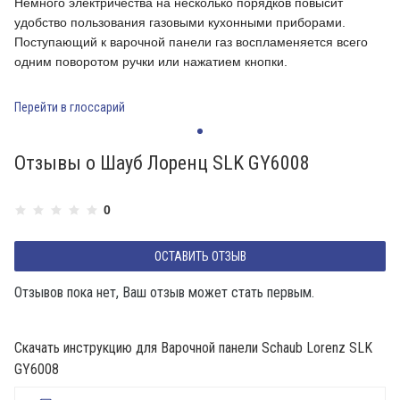
Немного электричества на несколько порядков повысит
Н
удобство пользования газовыми кухонными приборами.
у
Поступающий к варочной панели газ воспламеняется всего
П
одним поворотом ручки или нажатием кнопки.
о
Перейти в глоссарий
П
Отзывы о Шауб Лоренц SLK GY6008
0
ОСТАВИТЬ ОТЗЫВ
Отзывов пока нет, Ваш отзыв может стать первым.
Скачать инструкцию для Варочной панели Schaub Lorenz SLK
GY6008