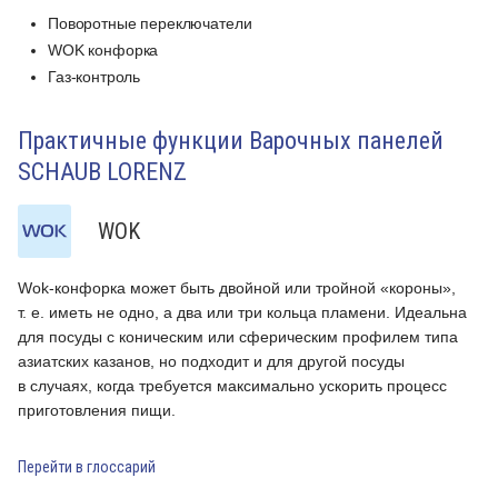
Поворотные переключатели
WOK конфорка
Газ-контроль
Практичные функции Варочных панелей
SCHAUB LORENZ
WOK
Wok-конфорка может быть двойной или тройной «короны»,
Д
т. е. иметь не одно, а два или три кольца пламени. Идеальна
н
для посуды с коническим или сферическим профилем типа
и
азиатских казанов, но подходит и для другой посуды
и
в случаях, когда требуется максимально ускорить процесс
с
приготовления пищи.
р
к
п
Перейти в глоссарий