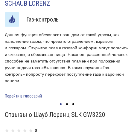
SCHAUB LORENZ
Газ-контроль
Данная функция обезопасит ваш дом от такой угрозы, как
К
наполнение газом, что чревато отравлением, взрывом
п
и пожаром. Открытое пламя газовой конфорки могут погасить
н
и сквозняк, и сбежавшая пища. Наконец, рассеянный человек
т
способен не заметить отсутствия пламени при положении
р
ручки подачи газа «Включено». В таких случаях «Газ-
контроль» попросту перекроет поступление газа к варочной
П
панели.
Перейти в глоссарий
Отзывы о Шауб Лоренц SLK GW3220
0