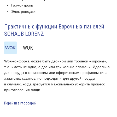
Газ-контроль
Электроподжиг
Практичные функции Варочных панелей
SCHAUB LORENZ
WOK
Wok-конфорка может быть двойной или тройной «короны»,
Д
т. е. иметь не одно, а два или три кольца пламени. Идеальна
н
для посуды с коническим или сферическим профилем типа
и
азиатских казанов, но подходит и для другой посуды
и
в случаях, когда требуется максимально ускорить процесс
с
приготовления пищи.
р
к
п
Перейти в глоссарий
П