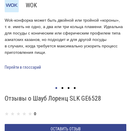
WOK
Wok-конфорка может быть двойной или тройной «короны»,
Д
т. е. иметь не одно, а два или три кольца пламени. Идеальна
н
для посуды с коническим или сферическим профилем типа
и
азиатских казанов, но подходит и для другой посуды
и
в случаях, когда требуется максимально ускорить процесс
с
приготовления пищи.
р
к
п
Перейти в глоссарий
П
Отзывы о Шауб Лоренц SLK GE6528
0
ОСТАВИТЬ ОТЗЫВ