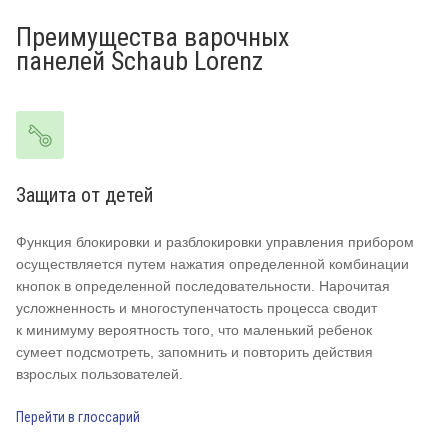
Преимущества варочных
панелей Schaub Lorenz
Защита от детей
W
Функция блокировки и разблокировки управления прибором
Wo
осуществляется путем нажатия определенной комбинации
т.
кнопок в определенной последовательности. Нарочитая
дл
усложненность и многоступенчатость процесса сводит
аз
к минимуму вероятность того, что маленький ребенок
в 
сумеет подсмотреть, запомнить и повторить действия
пр
взрослых пользователей.
Пе
Перейти в глоссарий