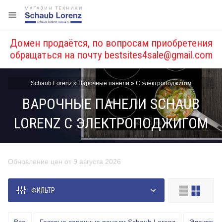
Домен продаётся, по вопросам приобретения
обращаться на почту
bestsites4sale@gmail.com
Schaub Lorenz
»
Варочные панели
»
С электроподжигом
ВАРОЧНЫЕ ПАНЕЛИ SCHAUB
LORENZ С ЭЛЕКТРОПОДЖИГОМ
Обновление цен от 9 августа 2026
Цена, руб.
ФИЛЬТР
от
до