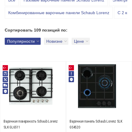
Все
Газовые варочные панели Schaub Lorenz
Электрич
Комбинированные варочные панели Schaub Lorenz
С 2 ко
Доставим завтра
Подборки
Сортировать
109 позиций
по:
Новинки
Лучшие
Акции
Популярности
Новизне
Цене
Тип
электрическая (
0
)
газовая (
105
)
индукционная (
0
)
Показать еще
Цвет
антрацит (
3
)
черное стекло (
1
)
Варочная поверхность Schaub Lorenz
Варочная панель Schaub Lorenz SLK
SLK GL6511
GS4520