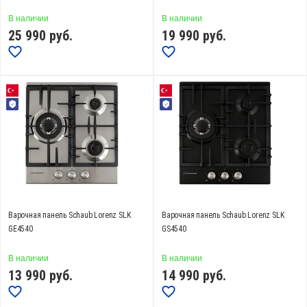
Материал
В наличии
В наличии
25 990
стеклокерамика Eurokera (
руб.
0
)
19 990
руб.
стеклокерамика (
0
)
стеклокерамика Schott Ceran (
0
)
Показать еще
Переключатели
поворотные (
109
)
сенсорные (
0
)
Варочная панель Schaub Lorenz SLK
Варочная панель Schaub Lorenz SLK
Таймер
GE4540
GS4540
Есть (
0
)
В наличии
В наличии
13 990
руб.
14 990
руб.
Количество конфорок