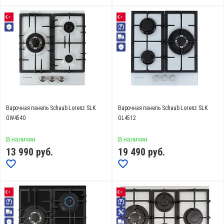
от
до
Высота, см
от
до
Варочная панель Schaub Lorenz SLK
Варочная панель Schaub Lorenz SLK
GW4540
GL4512
Ширина, см
В наличии
В наличии
от
до
13 990
руб.
19 490
руб.
Глубина, см
от
до