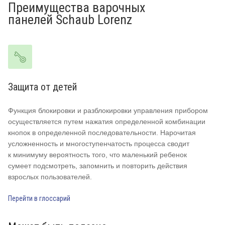
Преимущества варочных
панелей Schaub Lorenz
Защита от детей
W
Функция блокировки и разблокировки управления прибором
Wo
осуществляется путем нажатия определенной комбинации
т.
кнопок в определенной последовательности. Нарочитая
дл
усложненность и многоступенчатость процесса сводит
аз
к минимуму вероятность того, что маленький ребенок
в 
сумеет подсмотреть, запомнить и повторить действия
пр
взрослых пользователей.
Пе
Перейти в глоссарий