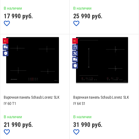
Материал
В наличии
В наличии
17 990
стеклокерамика Eurokera (
руб.
3
)
25 990
руб.
стеклокерамика (
13
)
стеклокерамика Schott Ceran (
12
)
Показать еще
Переключатели
поворотные (
71
)
сенсорные (
26
)
Варочная панель Schaub Lorenz SLK
Варочная панель Schaub Lorenz SLK
Таймер
IY 60 T1
IY 64 S1
Есть (
19
)
В наличии
В наличии
21 990
руб.
31 990
руб.
Количество конфорок