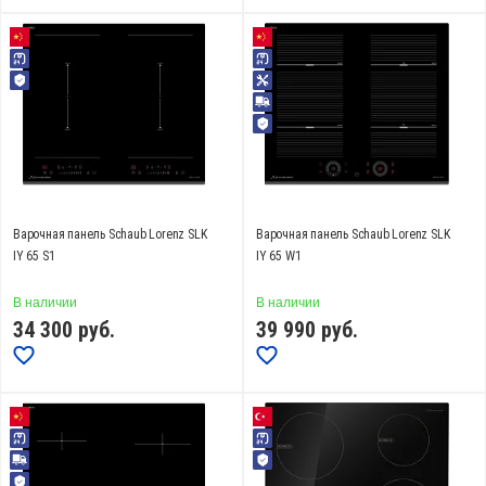
от
до
Высота, см
от
до
Варочная панель Schaub Lorenz SLK
Варочная панель Schaub Lorenz SLK
IY 65 S1
IY 65 W1
Ширина, см
В наличии
В наличии
от
до
34 300
руб.
39 990
руб.
Глубина, см
от
до